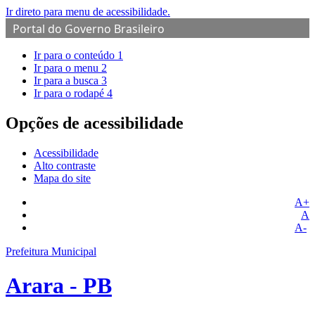
Ir direto para menu de acessibilidade.
Portal do Governo Brasileiro
Ir para o conteúdo
1
Ir para o menu
2
Ir para a busca
3
Ir para o rodapé
4
Opções de acessibilidade
Acessibilidade
Alto contraste
Mapa do site
A+
A
A-
Prefeitura Municipal
Arara - PB