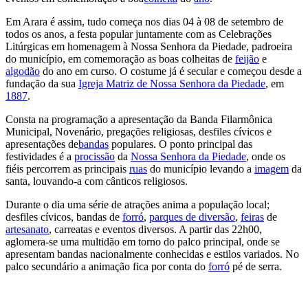
Em Arara é assim, tudo começa nos dias 04 à 08 de setembro de
todos os anos, a festa popular juntamente com as Celebrações
Litúrgicas em homenagem à Nossa Senhora da Piedade, padroeira
do município, em comemoração as boas colheitas de
feijão
e
algodão
do ano em curso. O costume já é secular e começou desde a
fundação da sua
Igreja Matriz de Nossa Senhora da Piedade
, em
1887
.
Consta na programação a apresentação da Banda Filarmônica
Municipal, Novenário, pregações religiosas, desfiles cívicos e
apresentações de
bandas
populares. O ponto principal das
festividades é a
procissão
da
Nossa Senhora da Piedade
, onde os
fiéis percorrem as principais
ruas
do município levando a
imagem
da
santa, louvando-a com cânticos religiosos.
Durante o dia uma série de atrações anima a população local;
desfiles cívicos, bandas de
forró
,
parques de diversão
,
feiras
de
artesanato
, carreatas e eventos diversos. A partir das 22h00,
aglomera-se uma multidão em torno do palco principal, onde se
apresentam bandas nacionalmente conhecidas e estilos variados. No
palco secundário a animação fica por conta do
forró
pé de serra.