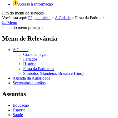
Acesso à Informação
Fim do menu de serviços
Você está aqui:
Página inicial
>
A Cidade
>
Festa da Padroeira
Menu
Início do menu principal
Menu de Relevância
A Cidade
Como Chegar
Feriados
História
Festa da Padroeira
Símbolos (Bandeira, Brasão e Hino)
Agenda da Autoridade
Secretarias e orgãos
Assuntos
Educação
Esporte
Saúde