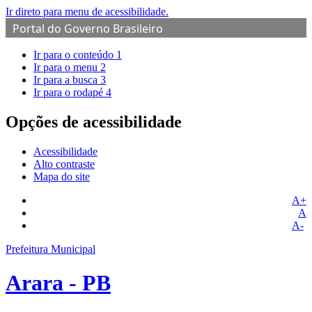
Ir direto para menu de acessibilidade.
Portal do Governo Brasileiro
Ir para o conteúdo
1
Ir para o menu
2
Ir para a busca
3
Ir para o rodapé
4
Opções de acessibilidade
Acessibilidade
Alto contraste
Mapa do site
A+
A
A-
Prefeitura Municipal
Arara - PB