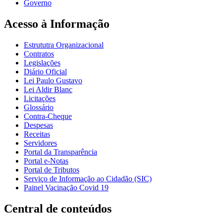
Governo
Acesso à Informação
Estrututra Organizacional
Contratos
Legislações
Diário Oficial
Lei Paulo Gustavo
Lei Aldir Blanc
Licitações
Glossário
Contra-Cheque
Despesas
Receitas
Servidores
Portal da Transparência
Portal e-Notas
Portal de Tributos
Serviço de Informação ao Cidadão (SIC)
Painel Vacinação Covid 19
Central de conteúdos