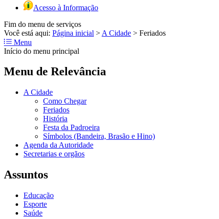
Acesso à Informação
Fim do menu de serviços
Você está aqui:
Página inicial
>
A Cidade
>
Feriados
Menu
Início do menu principal
Menu de Relevância
A Cidade
Como Chegar
Feriados
História
Festa da Padroeira
Símbolos (Bandeira, Brasão e Hino)
Agenda da Autoridade
Secretarias e orgãos
Assuntos
Educação
Esporte
Saúde