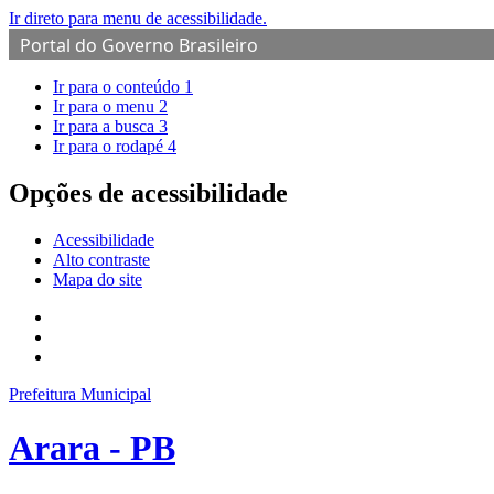
Ir direto para menu de acessibilidade.
Portal do Governo Brasileiro
Ir para o conteúdo
1
Ir para o menu
2
Ir para a busca
3
Ir para o rodapé
4
Opções de acessibilidade
Acessibilidade
Alto contraste
Mapa do site
Prefeitura Municipal
Arara - PB