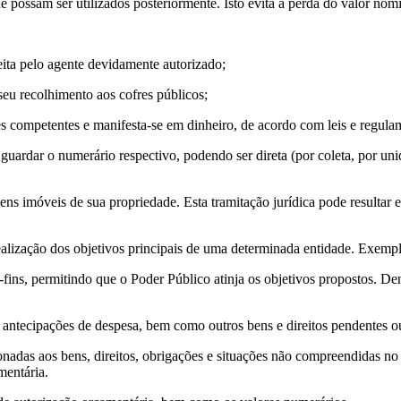
 possam ser utilizados posteriormente. Isto evita a perda do valor nomin
eita pelo agente devidamente autorizado;
 seu recolhimento aos cofres públicos;
es competentes e manifesta-se em dinheiro, de acordo com leis e regulam
e guardar o numerário respectivo, podendo ser direta (por coleta, por uni
bens imóveis de sua propriedade. Esta tramitação jurídica pode resulta
alização dos objetivos principais de uma determinada entidade. Exemplo: 
-fins, permitindo que o Poder Público atinja os objetivos propostos. De
 antecipações de despesa, bem como outros bens e direitos pendentes ou 
nadas aos bens, direitos, obrigações e situações não compreendidas no p
mentária.