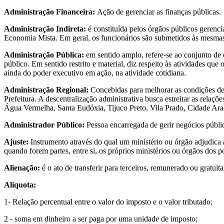
Administração Financeira:
Ação de gerenciar as finanças públicas.
Administração Indireta:
é constituída pelos órgãos públicos gerenc
Economia Mista. Em geral, os funcionários são submetidos às mesmas 
Administração Pública:
em sentido amplo, refere-se ao conjunto de ó
público. Em sentido restrito e material, diz respeito às atividades qu
ainda do poder executivo em ação, na atividade cotidiana.
Administração Regional:
Concebidas para melhorar as condições de 
Prefeitura. A descentralização administrativa busca estreitar as relaç
Água Vermelha, Santa Eudóxia, Tijuco Preto, Vila Prado, Cidade Arac
Administrador Público:
Pessoa encarregada de gerir negócios públi
Ajuste:
Instrumento através do qual um ministério ou órgão adjudica a
quando forem partes, entre si, os próprios ministérios ou órgãos dos 
Alienação:
é o ato de transferir para terceiros, remunerado ou gratu
Alíquota:
1- Relação percentual entre o valor do imposto e o valor tributado;
2 - soma em dinheiro a ser paga por uma unidade de imposto;