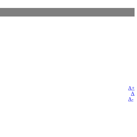
A+
A
A-