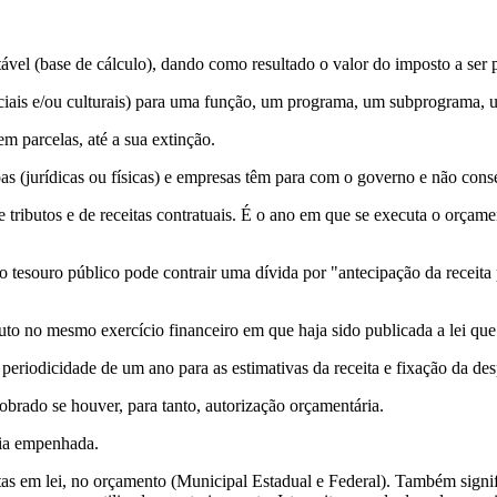
utável (base de cálculo), dando como resultado o valor do imposto a ser 
sociais e/ou culturais) para uma função, um programa, um subprograma, 
m parcelas, até a sua extinção.
oas (jurídicas ou físicas) e empresas têm para com o governo e não con
tributos e de receitas contratuais. É o ano em que se executa o orça
 tesouro público pode contrair uma dívida por "antecipação da receita p
to no mesmo exercício financeiro em que haja sido publicada a lei que
periodicidade de um ano para as estimativas da receita e fixação da de
obrado se houver, para tanto, autorização orçamentária.
cia empenhada.
stas em lei, no orçamento (Municipal Estadual e Federal). Também signif