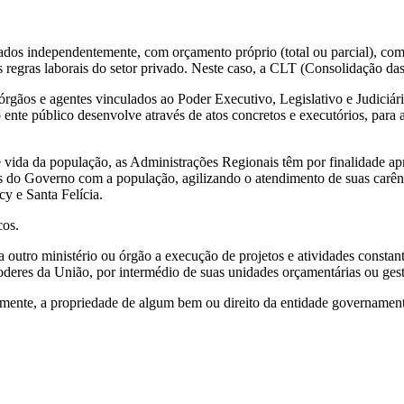
iados independentemente, com orçamento próprio (total ou parcial), c
regras laborais do setor privado. Neste caso, a CLT (Consolidação das
rgãos e agentes vinculados ao Poder Executivo, Legislativo e Judiciário
e o ente público desenvolve através de atos concretos e executórios, pa
vida da população, as Administrações Regionais têm por finalidade apr
ões do Governo com a população, agilizando o atendimento de suas carênc
y e Santa Felícia.
cos.
 outro ministério ou órgão a execução de projetos e atividades constant
poderes da União, por intermédio de suas unidades orçamentárias ou gest
itamente, a propriedade de algum bem ou direito da entidade governament