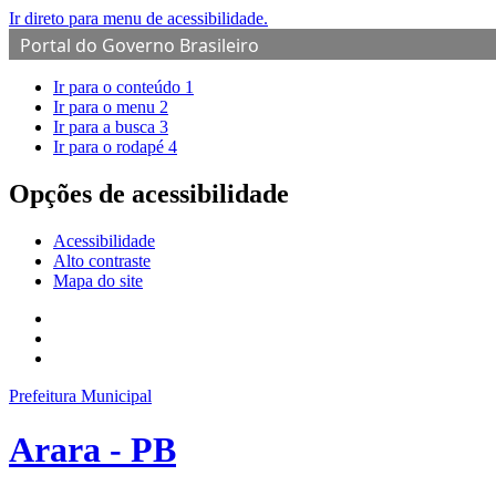
Ir direto para menu de acessibilidade.
Portal do Governo Brasileiro
Ir para o conteúdo
1
Ir para o menu
2
Ir para a busca
3
Ir para o rodapé
4
Opções de acessibilidade
Acessibilidade
Alto contraste
Mapa do site
Prefeitura Municipal
Arara - PB