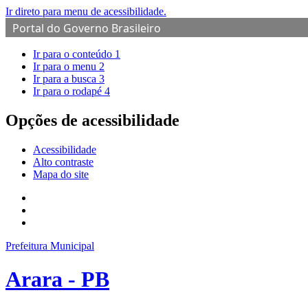
Ir direto para menu de acessibilidade.
Portal do Governo Brasileiro
Ir para o conteúdo
1
Ir para o menu
2
Ir para a busca
3
Ir para o rodapé
4
Opções de acessibilidade
Acessibilidade
Alto contraste
Mapa do site
Prefeitura Municipal
Arara - PB