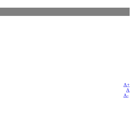
A+
A
A-