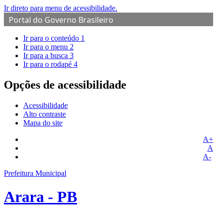
Ir direto para menu de acessibilidade.
Portal do Governo Brasileiro
Ir para o conteúdo
1
Ir para o menu
2
Ir para a busca
3
Ir para o rodapé
4
Opções de acessibilidade
Acessibilidade
Alto contraste
Mapa do site
A+
A
A-
Prefeitura Municipal
Arara - PB