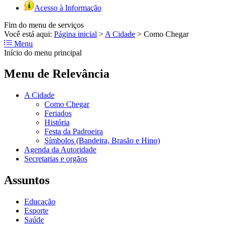
Acesso à Informação
Fim do menu de serviços
Você está aqui:
Página inicial
>
A Cidade
>
Como Chegar
Menu
Início do menu principal
Menu de Relevância
A Cidade
Como Chegar
Feriados
História
Festa da Padroeira
Símbolos (Bandeira, Brasão e Hino)
Agenda da Autoridade
Secretarias e orgãos
Assuntos
Educação
Esporte
Saúde