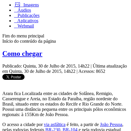
Imagens
Áudios
Publicações
Aplicativos
Webmail
Fim do menu principal
Início do conteúdo da página
Como chegar
Publicado: Quinta, 30 de Julho de 2015, 14h22
|
Última atualização
em Quinta, 30 de Julho de 2015, 14h22
|
Acessos: 8652
Arara fica Localizada entre as cidades de Solânea, Remigio,
Casserengue e Areia, no Estado da Paraíba, região nordeste do
Brasil, situado entre os estados do Recife e Rio Grande do Norte.
Possui uma distância pequena entre os principais pólos econômicos
regionais: à 155Km de João Pessoa.
O acesso a cidade por
via asfáltica
é feito, a partir de
João Pessoa
,
pelas rodovias federais
BR-230
,
BR-104
e pela rodovia estadual