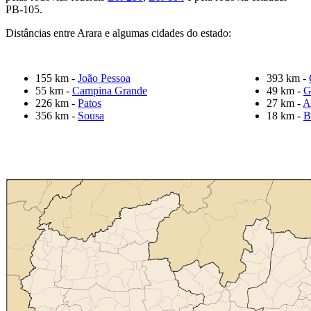
PB-105.
Distâncias entre Arara e algumas cidades do estado:
155 km -
João Pessoa
393 km -
55 km -
Campina Grande
49 km -
G
226 km -
Patos
27 km -
A
356 km -
Sousa
18 km -
B