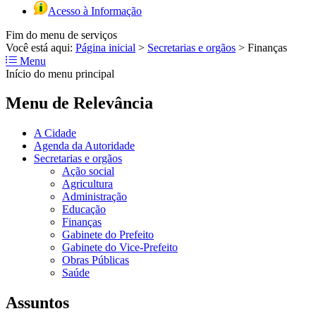
Acesso à Informação
Fim do menu de serviços
Você está aqui:
Página inicial
>
Secretarias e orgãos
>
Finanças
Menu
Início do menu principal
Menu de Relevância
A Cidade
Agenda da Autoridade
Secretarias e orgãos
Ação social
Agricultura
Administração
Educação
Finanças
Gabinete do Prefeito
Gabinete do Vice-Prefeito
Obras Públicas
Saúde
Assuntos