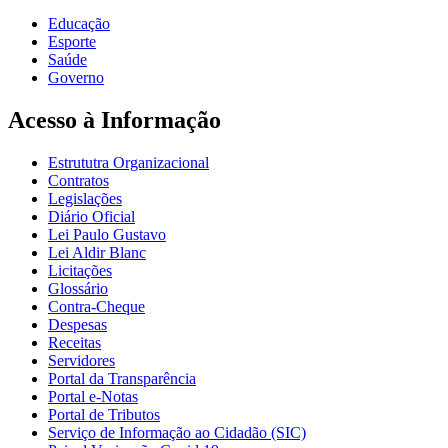
Educação
Esporte
Saúde
Governo
Acesso à Informação
Estrututra Organizacional
Contratos
Legislações
Diário Oficial
Lei Paulo Gustavo
Lei Aldir Blanc
Licitações
Glossário
Contra-Cheque
Despesas
Receitas
Servidores
Portal da Transparência
Portal e-Notas
Portal de Tributos
Serviço de Informação ao Cidadão (SIC)