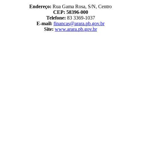
Endereço:
Rua Gama Rosa, S/N, Centro
CEP: 58396-000
Telefone:
83
3369-1037
E-mail:
financas@arara.pb.gov.br
Site:
www.arara.pb.gov.br