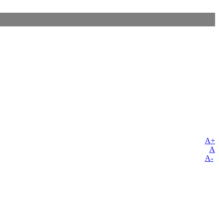
A+
A
A-