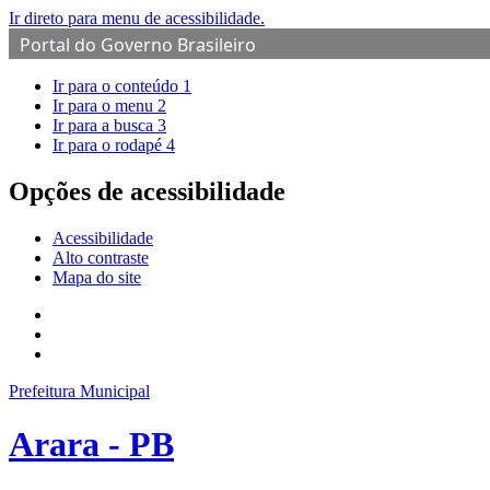
Ir direto para menu de acessibilidade.
Portal do Governo Brasileiro
Ir para o conteúdo
1
Ir para o menu
2
Ir para a busca
3
Ir para o rodapé
4
Opções de acessibilidade
Acessibilidade
Alto contraste
Mapa do site
Prefeitura Municipal
Arara - PB