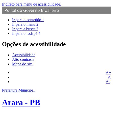
Ir direto para menu de acessibilidade.
Portal do Governo Brasileiro
Ir para o conteúdo
1
Ir para o menu
2
Ir para a busca
3
Ir para o rodapé
4
Opções de acessibilidade
Acessibilidade
Alto contraste
Mapa do site
A+
A
A-
Prefeitura Municipal
Arara - PB