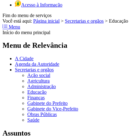
Acesso à Informação
Fim do menu de serviços
Você está aqui:
Página inicial
>
Secretarias e orgãos
>
Educação
Menu
Início do menu principal
Menu de Relevância
A Cidade
Agenda da Autoridade
Secretarias e orgãos
Ação social
Agricultura
Administração
Educação
Finanças
Gabinete do Prefeito
Gabinete do Vice-Prefeito
Obras Públicas
Saúde
Assuntos