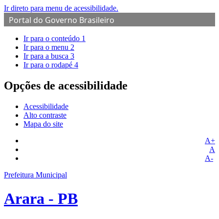
Ir direto para menu de acessibilidade.
Portal do Governo Brasileiro
Ir para o conteúdo
1
Ir para o menu
2
Ir para a busca
3
Ir para o rodapé
4
Opções de acessibilidade
Acessibilidade
Alto contraste
Mapa do site
A+
A
A-
Prefeitura Municipal
Arara - PB