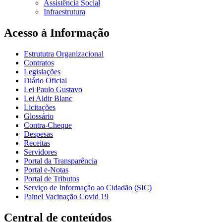
Assistência Social
Infraestrutura
Acesso à Informação
Estrututra Organizacional
Contratos
Legislações
Diário Oficial
Lei Paulo Gustavo
Lei Aldir Blanc
Licitações
Glossário
Contra-Cheque
Despesas
Receitas
Servidores
Portal da Transparência
Portal e-Notas
Portal de Tributos
Serviço de Informação ao Cidadão (SIC)
Painel Vacinação Covid 19
Central de conteúdos