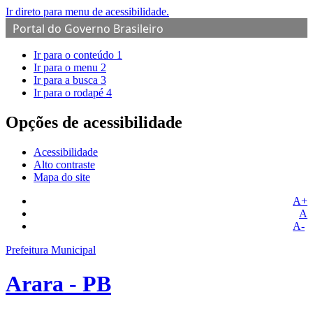
Ir direto para menu de acessibilidade.
Portal do Governo Brasileiro
Ir para o conteúdo
1
Ir para o menu
2
Ir para a busca
3
Ir para o rodapé
4
Opções de acessibilidade
Acessibilidade
Alto contraste
Mapa do site
A+
A
A-
Prefeitura Municipal
Arara - PB