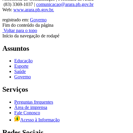
(83) 3369-1037 |
comunicacao@arara.pb.gov.br
Web:
www.arara.pb.gov.br.
registrado em:
Governo
Fim do conteúdo da página
Voltar para o topo
Início da navegação de rodapé
Assuntos
Educação
Esporte
Saúde
Governo
Serviços
Perguntas frequentes
Área de imprensa
Fale Conosco
Acesso à Informação
Redes Sociais