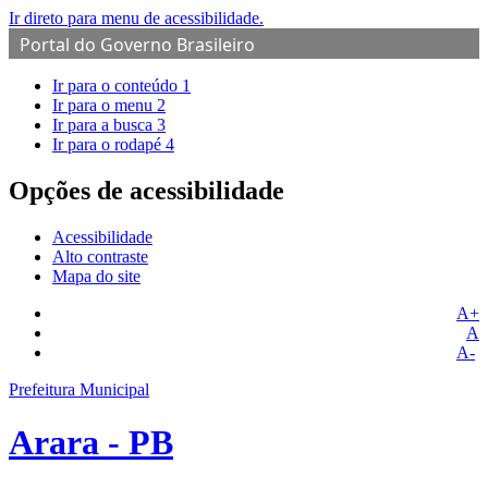
Ir direto para menu de acessibilidade.
Portal do Governo Brasileiro
Ir para o conteúdo
1
Ir para o menu
2
Ir para a busca
3
Ir para o rodapé
4
Opções de acessibilidade
Acessibilidade
Alto contraste
Mapa do site
A+
A
A-
Prefeitura Municipal
Arara - PB