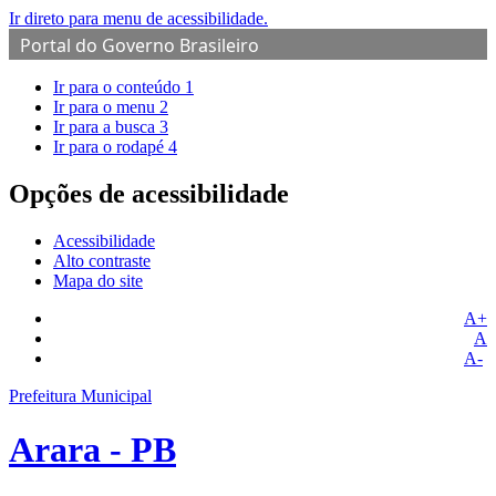
Ir direto para menu de acessibilidade.
Portal do Governo Brasileiro
Ir para o conteúdo
1
Ir para o menu
2
Ir para a busca
3
Ir para o rodapé
4
Opções de acessibilidade
Acessibilidade
Alto contraste
Mapa do site
A+
A
A-
Prefeitura Municipal
Arara - PB