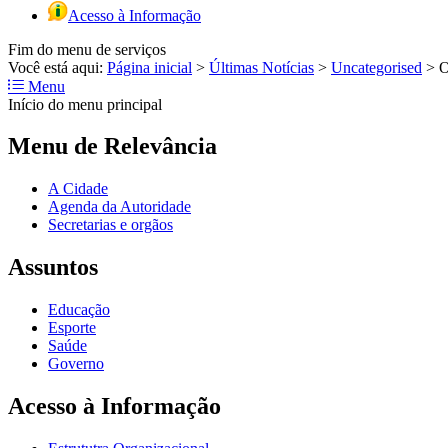
Acesso à Informação
Fim do menu de serviços
Você está aqui:
Página inicial
>
Últimas Notícias
>
Uncategorised
>
O
Menu
Início do menu principal
Menu de Relevância
A Cidade
Agenda da Autoridade
Secretarias e orgãos
Assuntos
Educação
Esporte
Saúde
Governo
Acesso à Informação