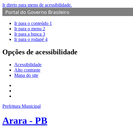
Ir direto para menu de acessibilidade.
Portal do Governo Brasileiro
Ir para o conteúdo
1
Ir para o menu
2
Ir para a busca
3
Ir para o rodapé
4
Opções de acessibilidade
Acessibilidade
Alto contraste
Mapa do site
Prefeitura Municipal
Arara - PB