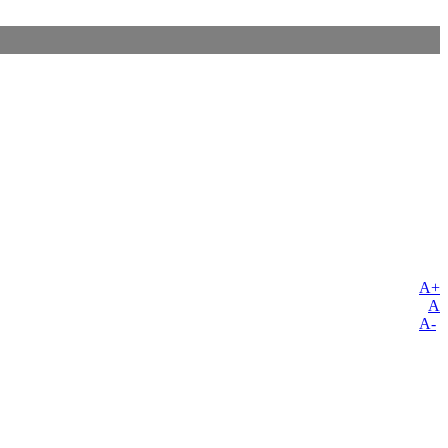
A+
A
A-