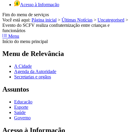
Acesso à Informação
Fim do menu de serviços
Você está aqui:
Página inicial
>
Últimas Notícias
>
Uncategorised
>
Evento do SCFV realiza confraternização entre crianças e
funcionários
Menu
Início do menu principal
Menu de Relevância
A Cidade
Agenda da Autoridade
Secretarias e orgãos
Assuntos
Educação
Esporte
Saúde
Governo
Acesso à Informação