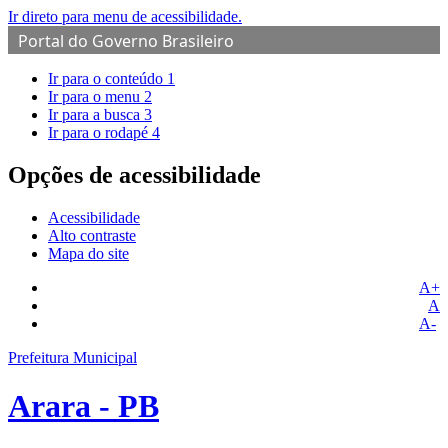
Ir direto para menu de acessibilidade.
Portal do Governo Brasileiro
Ir para o conteúdo
1
Ir para o menu
2
Ir para a busca
3
Ir para o rodapé
4
Opções de acessibilidade
Acessibilidade
Alto contraste
Mapa do site
A+
A
A-
Prefeitura Municipal
Arara - PB