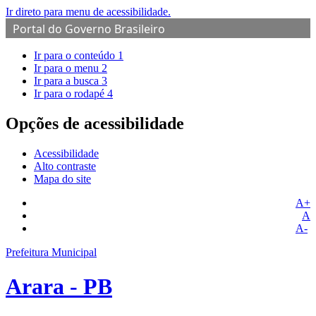
Ir direto para menu de acessibilidade.
Portal do Governo Brasileiro
Ir para o conteúdo
1
Ir para o menu
2
Ir para a busca
3
Ir para o rodapé
4
Opções de acessibilidade
Acessibilidade
Alto contraste
Mapa do site
A+
A
A-
Prefeitura Municipal
Arara - PB