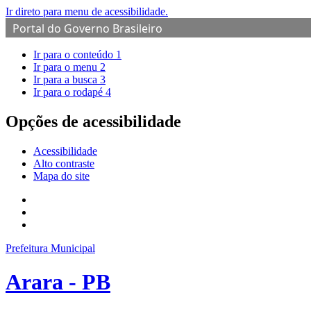
Ir direto para menu de acessibilidade.
Portal do Governo Brasileiro
Ir para o conteúdo
1
Ir para o menu
2
Ir para a busca
3
Ir para o rodapé
4
Opções de acessibilidade
Acessibilidade
Alto contraste
Mapa do site
Prefeitura Municipal
Arara - PB