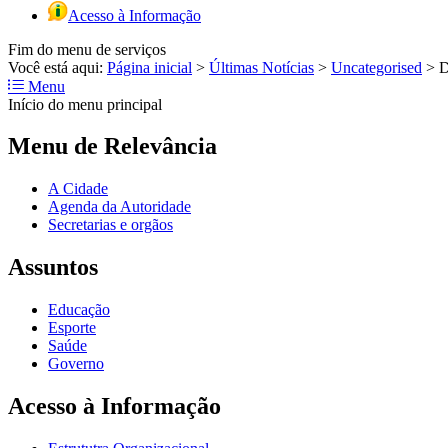
Acesso à Informação
Fim do menu de serviços
Você está aqui:
Página inicial
>
Últimas Notícias
>
Uncategorised
>
D
Menu
Início do menu principal
Menu de Relevância
A Cidade
Agenda da Autoridade
Secretarias e orgãos
Assuntos
Educação
Esporte
Saúde
Governo
Acesso à Informação