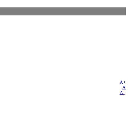
A+
A
A-