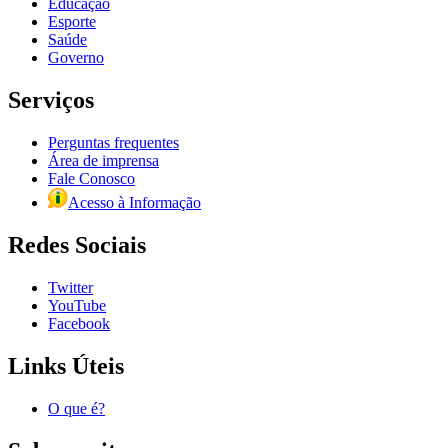
Educação
Esporte
Saúde
Governo
Serviços
Perguntas frequentes
Área de imprensa
Fale Conosco
Acesso à Informação
Redes Sociais
Twitter
YouTube
Facebook
Links Úteis
O que é?