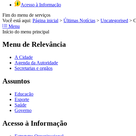
Acesso à Informação
Fim do menu de serviços
Você está aqui:
Página inicial
>
Últimas Notícias
>
Uncategorised
>
C
Menu
Início do menu principal
Menu de Relevância
A Cidade
Agenda da Autoridade
Secretarias e orgãos
Assuntos
Educação
Esporte
Saúde
Governo
Acesso à Informação