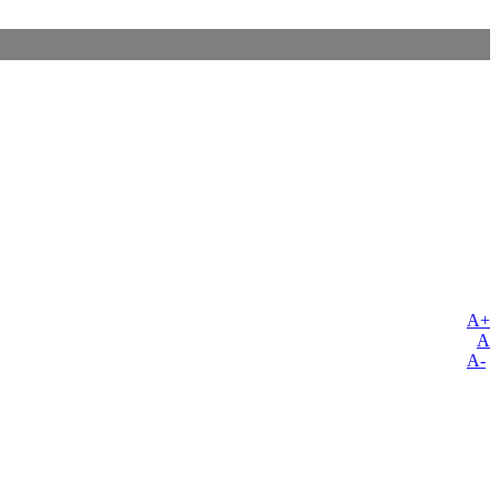
A+
A
A-