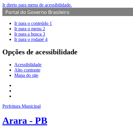
Ir direto para menu de acessibilidade.
Portal do Governo Brasileiro
Ir para o conteúdo
1
Ir para o menu
2
Ir para a busca
3
Ir para o rodapé
4
Opções de acessibilidade
Acessibilidade
Alto contraste
Mapa do site
Prefeitura Municipal
Arara - PB