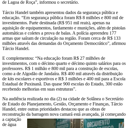
de Lagoa de Roça”, informou o secretário.
Tárcio Handel também apresentou dados da segurança pública e
educação. “Em segurança pública foram R$ 8 milhões e 800 mil de
investimentos. Parte destinada (R$ 951 mil reais), apenas na
aquisição de equipamentos, fardamento e munições, além de pistolas
automáticas e coletes a prova de balas. A polícia apreendeu 177
armas que saíram de circulação na região. Foram cerca de R$ 133
milhões através das demandas do Orçamento Democrático”, afirmou
Tárcio Handel.
E complementou: “Na educação foram R$ 27 milhões de
investimentos, com o décimo quarto e décimo quinto salários para os
professores. R$ 1 milhão e 800 mil para a construção de escolas,
como a de Algodão de Jandaíra. R$ 400 mil através da distribuição
de kits escolares e esportivos e R$ 3 milhões e 400 mil para a Escola
Estadual de Puxinanã. Das quase 900 escolas do Estado, 300 estão
recebendo melhorias em suas estruturas”.
Na audiência realizada no dia (2) na cidade de Solânea o Secretário
de Estado do Planejamento, Gestão, Orçamento e Finanças, Tárcio
Handel, entre outras prioridades destacou que as obras de
reconstrução da
barragem nova camará está avançada, já começando
a captação
de água