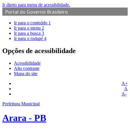
Ir direto para menu de acessibilidade.
Portal do Governo Brasileiro
Ir para o conteúdo
1
Ir para o menu
2
Ir para a busca
3
Ir para o rodapé
4
Opções de acessibilidade
Acessibilidade
Alto contraste
Mapa do site
A+
A
A-
Prefeitura Municipal
Arara - PB