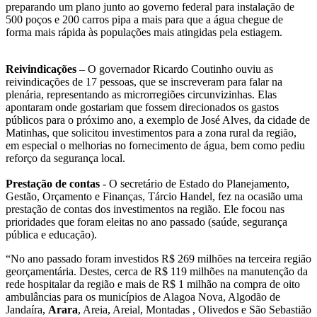
preparando um plano junto ao governo federal para instalação de
500 poços e 200 carros pipa a mais para que a água chegue de
forma mais rápida às populações mais atingidas pela estiagem.
Reivindicações
– O governador Ricardo Coutinho ouviu as
reivindicações de 17 pessoas, que se inscreveram para falar na
plenária, representando as microrregiões circunvizinhas. Elas
apontaram onde gostariam que fossem direcionados os gastos
públicos para o próximo ano, a exemplo de José Alves, da cidade de
Matinhas, que solicitou investimentos para a zona rural da região,
em especial o melhorias no fornecimento de água, bem como pediu
reforço da segurança local.
Prestação de contas
- O secretário de Estado do Planejamento,
Gestão, Orçamento e Finanças, Tárcio Handel, fez na ocasião uma
prestação de contas dos investimentos na região. Ele focou nas
prioridades que foram eleitas no ano passado (saúde, segurança
pública e educação).
“No ano passado foram investidos R$ 269 milhões na terceira região
georçamentária. Destes, cerca de R$ 119 milhões na manutenção da
rede hospitalar da região e mais de R$ 1 milhão na compra de oito
ambulâncias para os municípios de Alagoa Nova, Algodão de
Jandaíra,
Arara
, Areia, Areial, Montadas , Olivedos e São Sebastião