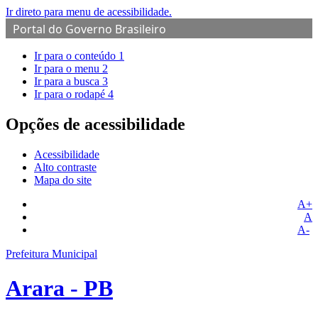
Ir direto para menu de acessibilidade.
Portal do Governo Brasileiro
Ir para o conteúdo
1
Ir para o menu
2
Ir para a busca
3
Ir para o rodapé
4
Opções de acessibilidade
Acessibilidade
Alto contraste
Mapa do site
A+
A
A-
Prefeitura Municipal
Arara - PB