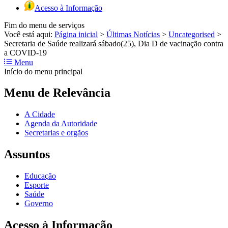
Acesso à Informação
Fim do menu de serviços
Você está aqui:
Página inicial
>
Últimas Notícias
>
Uncategorised
>
Secretaria de Saúde realizará sábado(25), Dia D de vacinação contra
a COVID-19
Menu
Início do menu principal
Menu de Relevância
A Cidade
Agenda da Autoridade
Secretarias e orgãos
Assuntos
Educação
Esporte
Saúde
Governo
Acesso à Informação