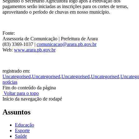
Segundo o Secretário Agricultora logo após a efetivação dos
pagamentos serão iniciadas as inscrições para os cortes de terras,
aproveitando o período de chuvas em nosso município.
Fonte:
Assessoria de Comunicação | Prefeitura de Arara
(83) 3369-1037 |
comunicacao@arara.pb.gov.br
Web:
www.arara.pb.gov.br
registrado em:
Uncategorised
,
Uncategorised
,
Uncategorised
,
Uncategorised
,
Uncatego
notícias
Fim do conteúdo da página
Voltar para o topo
Início da navegação de rodapé
Assuntos
Educação
Esporte
Saúde