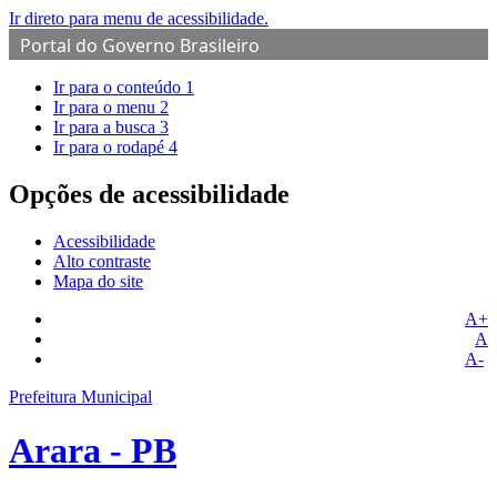
Ir direto para menu de acessibilidade.
Portal do Governo Brasileiro
Ir para o conteúdo
1
Ir para o menu
2
Ir para a busca
3
Ir para o rodapé
4
Opções de acessibilidade
Acessibilidade
Alto contraste
Mapa do site
A+
A
A-
Prefeitura Municipal
Arara - PB