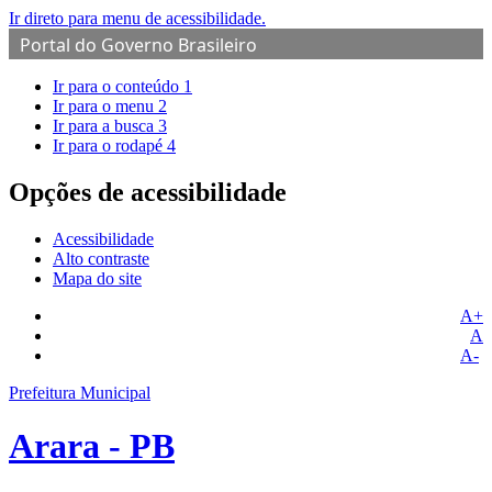
Ir direto para menu de acessibilidade.
Portal do Governo Brasileiro
Ir para o conteúdo
1
Ir para o menu
2
Ir para a busca
3
Ir para o rodapé
4
Opções de acessibilidade
Acessibilidade
Alto contraste
Mapa do site
A+
A
A-
Prefeitura Municipal
Arara - PB