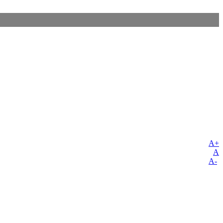
A+
A
A-