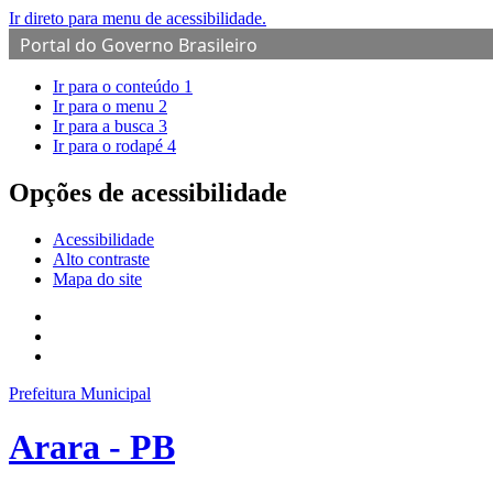
Ir direto para menu de acessibilidade.
Portal do Governo Brasileiro
Ir para o conteúdo
1
Ir para o menu
2
Ir para a busca
3
Ir para o rodapé
4
Opções de acessibilidade
Acessibilidade
Alto contraste
Mapa do site
Prefeitura Municipal
Arara - PB