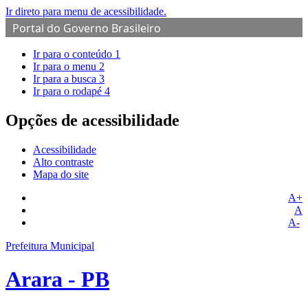
Ir direto para menu de acessibilidade.
Portal do Governo Brasileiro
Ir para o conteúdo
1
Ir para o menu
2
Ir para a busca
3
Ir para o rodapé
4
Opções de acessibilidade
Acessibilidade
Alto contraste
Mapa do site
A+
A
A-
Prefeitura Municipal
Arara - PB