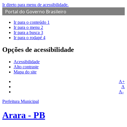
Ir direto para menu de acessibilidade.
Portal do Governo Brasileiro
Ir para o conteúdo
1
Ir para o menu
2
Ir para a busca
3
Ir para o rodapé
4
Opções de acessibilidade
Acessibilidade
Alto contraste
Mapa do site
A+
A
A-
Prefeitura Municipal
Arara - PB