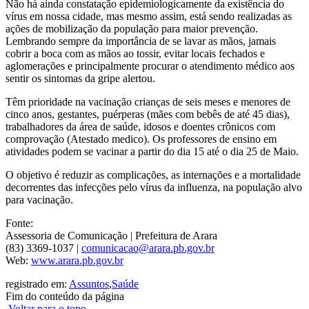
Não há ainda constatação epidemiologicamente da existência do
vírus em nossa cidade, mas mesmo assim, está sendo realizadas as
ações de mobilização da população para maior prevenção.
Lembrando sempre da importância de se lavar as mãos, jamais
cobrir a boca com as mãos ao tossir, evitar locais fechados e
aglomerações e principalmente procurar o atendimento médico aos
sentir os sintomas da gripe alertou.
Têm prioridade na vacinação crianças de seis meses e menores de
cinco anos, gestantes, puérperas (mães com bebês de até 45 dias),
trabalhadores da área de saúde, idosos e doentes crônicos com
comprovação (Atestado medico). Os professores de ensino em
atividades podem se vacinar a partir do dia 15 até o dia 25 de Maio.
O objetivo é reduzir as complicações, as internações e a mortalidade
decorrentes das infecções pelo vírus da influenza, na população alvo
para vacinação.
Fonte:
Assessoria de Comunicação | Prefeitura de Arara
(83) 3369-1037 |
comunicacao@arara.pb.gov.br
Web:
www.arara.pb.gov.br
registrado em:
Assuntos
,
Saúde
Fim do conteúdo da página
Voltar para o topo