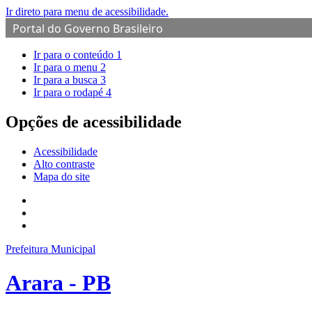
Ir direto para menu de acessibilidade.
Portal do Governo Brasileiro
Ir para o conteúdo
1
Ir para o menu
2
Ir para a busca
3
Ir para o rodapé
4
Opções de acessibilidade
Acessibilidade
Alto contraste
Mapa do site
Prefeitura Municipal
Arara - PB