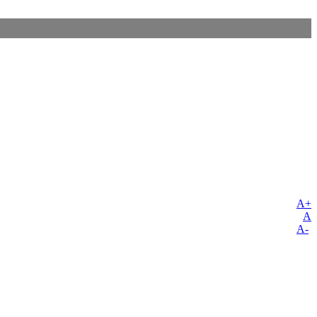
A+
A
A-