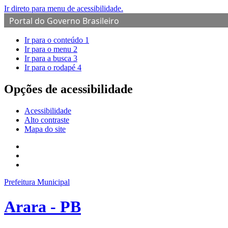
Ir direto para menu de acessibilidade.
Portal do Governo Brasileiro
Ir para o conteúdo
1
Ir para o menu
2
Ir para a busca
3
Ir para o rodapé
4
Opções de acessibilidade
Acessibilidade
Alto contraste
Mapa do site
Prefeitura Municipal
Arara - PB