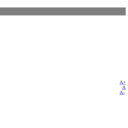
A+
A
A-