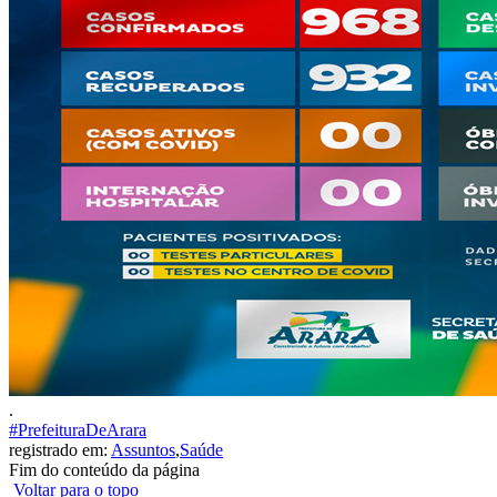
.
#PrefeituraDeArara
registrado em:
Assuntos
,
Saúde
Fim do conteúdo da página
Voltar para o topo