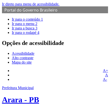
Ir direto para menu de acessibilidade.
Portal do Governo Brasileiro
Ir para o conteúdo
1
Ir para o menu
2
Ir para a busca
3
Ir para o rodapé
4
Opções de acessibilidade
Acessibilidade
Alto contraste
Mapa do site
A+
A
A-
Prefeitura Municipal
Arara - PB