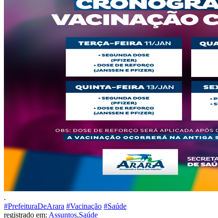
.
#PrefeituraDeArara
#Vacinação
#Saúde
registrado em:
Assuntos
,
Saúde