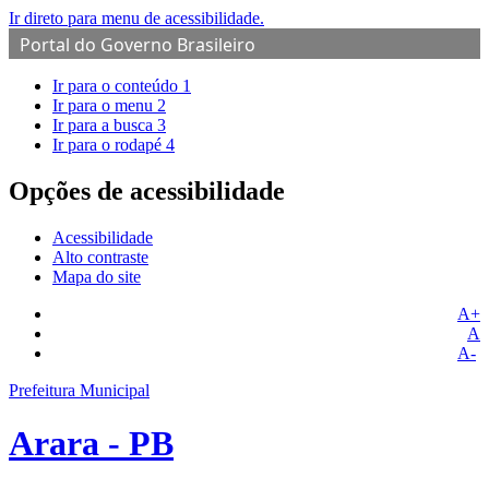
Ir direto para menu de acessibilidade.
Portal do Governo Brasileiro
Ir para o conteúdo
1
Ir para o menu
2
Ir para a busca
3
Ir para o rodapé
4
Opções de acessibilidade
Acessibilidade
Alto contraste
Mapa do site
A+
A
A-
Prefeitura Municipal
Arara - PB