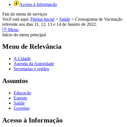
Acesso à Informação
Fim do menu de serviços
Você está aqui:
Página inicial
>
Saúde
>
Cronograma de Vacinação
referente aos dias 11, 12, 13 e 14 de Janeiro de 2022.
Menu
Início do menu principal
Menu de Relevância
A Cidade
Agenda da Autoridade
Secretarias e orgãos
Assuntos
Educação
Esporte
Saúde
Governo
Acesso à Informação