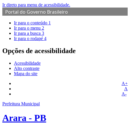
Ir direto para menu de acessibilidade.
Portal do Governo Brasileiro
Ir para o conteúdo
1
Ir para o menu
2
Ir para a busca
3
Ir para o rodapé
4
Opções de acessibilidade
Acessibilidade
Alto contraste
Mapa do site
A+
A
A-
Prefeitura Municipal
Arara - PB