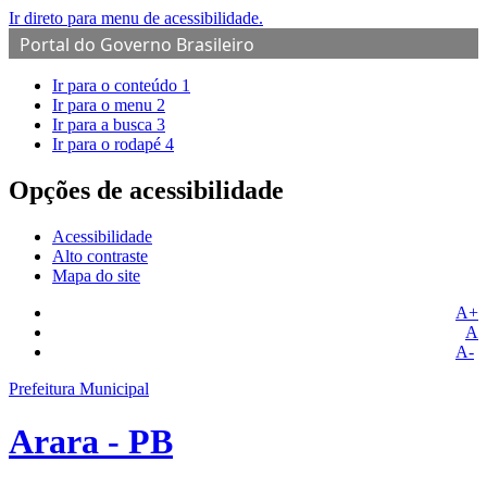
Ir direto para menu de acessibilidade.
Portal do Governo Brasileiro
Ir para o conteúdo
1
Ir para o menu
2
Ir para a busca
3
Ir para o rodapé
4
Opções de acessibilidade
Acessibilidade
Alto contraste
Mapa do site
A+
A
A-
Prefeitura Municipal
Arara - PB