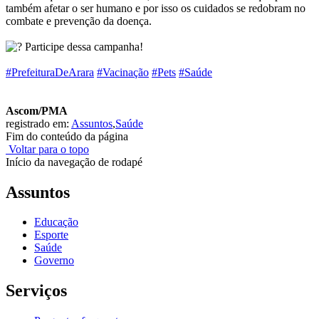
também afetar o ser humano e por isso os cuidados se redobram no
combate e prevenção da doença.
Participe dessa campanha!
#PrefeituraDeArara
#Vacinação
#Pets
#Saúde
Ascom/PMA
registrado em:
Assuntos
,
Saúde
Fim do conteúdo da página
Voltar para o topo
Início da navegação de rodapé
Assuntos
Educação
Esporte
Saúde
Governo
Serviços