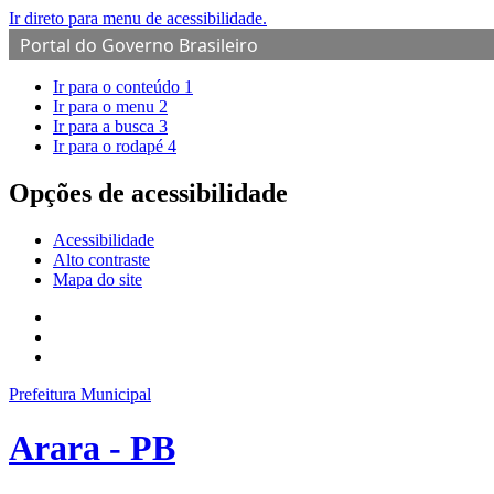
Ir direto para menu de acessibilidade.
Portal do Governo Brasileiro
Ir para o conteúdo
1
Ir para o menu
2
Ir para a busca
3
Ir para o rodapé
4
Opções de acessibilidade
Acessibilidade
Alto contraste
Mapa do site
Prefeitura Municipal
Arara - PB