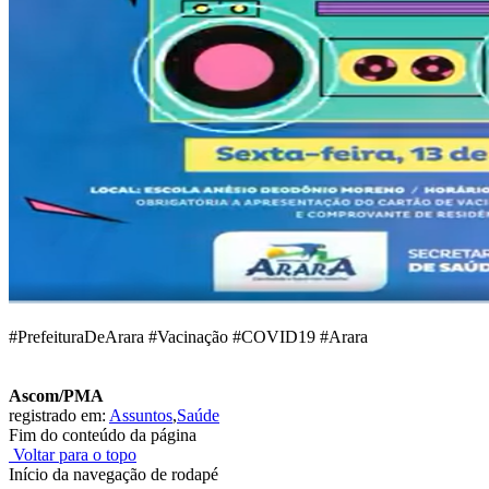
#PrefeituraDeArara #Vacinação #COVID19 #Arara
Ascom/PMA
registrado em:
Assuntos
,
Saúde
Fim do conteúdo da página
Voltar para o topo
Início da navegação de rodapé