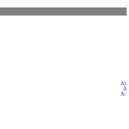
A+
A
A-