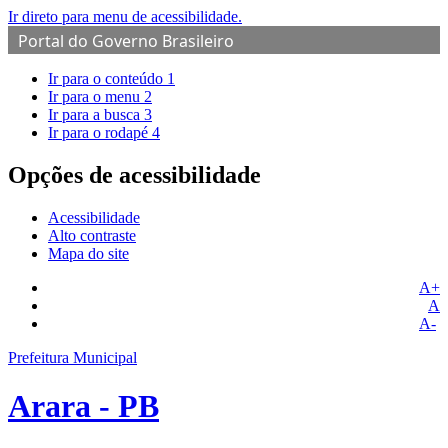
Ir direto para menu de acessibilidade.
Portal do Governo Brasileiro
Ir para o conteúdo
1
Ir para o menu
2
Ir para a busca
3
Ir para o rodapé
4
Opções de acessibilidade
Acessibilidade
Alto contraste
Mapa do site
A+
A
A-
Prefeitura Municipal
Arara - PB