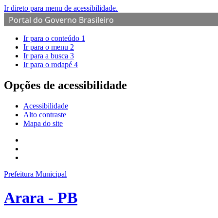
Ir direto para menu de acessibilidade.
Portal do Governo Brasileiro
Ir para o conteúdo
1
Ir para o menu
2
Ir para a busca
3
Ir para o rodapé
4
Opções de acessibilidade
Acessibilidade
Alto contraste
Mapa do site
Prefeitura Municipal
Arara - PB