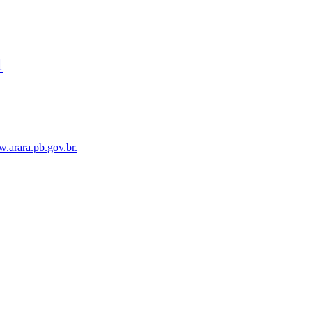
1
.arara.pb.gov.br.