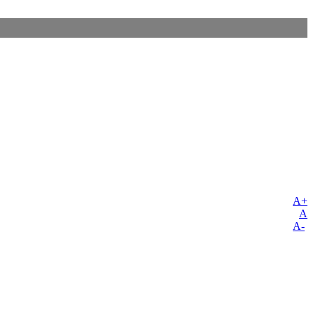
A+
A
A-