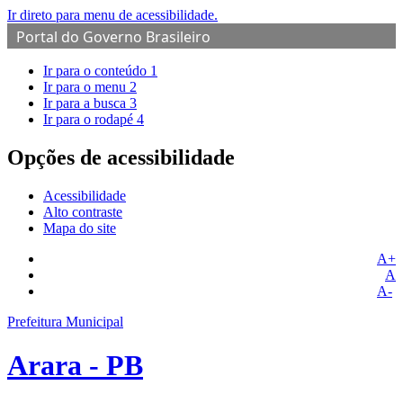
Ir direto para menu de acessibilidade.
Portal do Governo Brasileiro
Ir para o conteúdo
1
Ir para o menu
2
Ir para a busca
3
Ir para o rodapé
4
Opções de acessibilidade
Acessibilidade
Alto contraste
Mapa do site
A+
A
A-
Prefeitura Municipal
Arara - PB