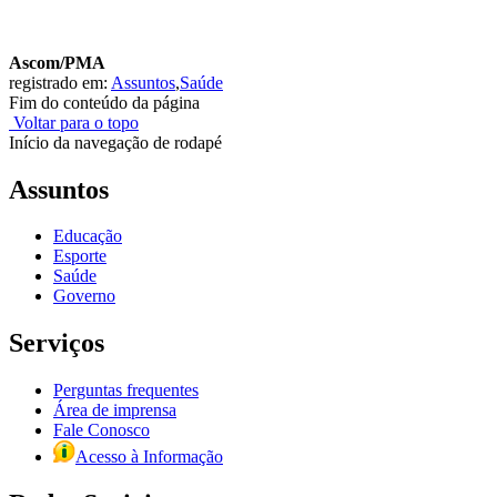
Ascom/PMA
registrado em:
Assuntos
,
Saúde
Fim do conteúdo da página
Voltar para o topo
Início da navegação de rodapé
Assuntos
Educação
Esporte
Saúde
Governo
Serviços
Perguntas frequentes
Área de imprensa
Fale Conosco
Acesso à Informação