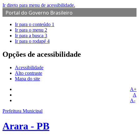
Ir direto para menu de acessibilidade.
Portal do Governo Brasileiro
Ir para o conteúdo
1
Ir para o menu
2
Ir para a busca
3
Ir para o rodapé
4
Opções de acessibilidade
Acessibilidade
Alto contraste
Mapa do site
A+
A
A-
Prefeitura Municipal
Arara - PB