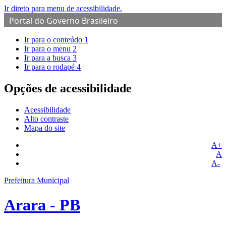
Ir direto para menu de acessibilidade.
Portal do Governo Brasileiro
Ir para o conteúdo
1
Ir para o menu
2
Ir para a busca
3
Ir para o rodapé
4
Opções de acessibilidade
Acessibilidade
Alto contraste
Mapa do site
A+
A
A-
Prefeitura Municipal
Arara - PB