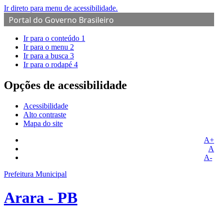
Ir direto para menu de acessibilidade.
Portal do Governo Brasileiro
Ir para o conteúdo
1
Ir para o menu
2
Ir para a busca
3
Ir para o rodapé
4
Opções de acessibilidade
Acessibilidade
Alto contraste
Mapa do site
A+
A
A-
Prefeitura Municipal
Arara - PB