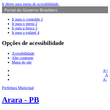
Ir direto para menu de acessibilidade.
Portal do Governo Brasileiro
Ir para o conteúdo
1
Ir para o menu
2
Ir para a busca
3
Ir para o rodapé
4
Opções de acessibilidade
Acessibilidade
Alto contraste
Mapa do site
A+
A
A-
Prefeitura Municipal
Arara - PB