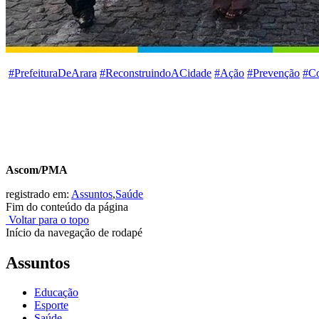
#
PrefeituraDeArara
#
ReconstruindoACidade
#
Ação
#
Prevenção
#
C
Ascom/PMA
registrado em:
Assuntos
,
Saúde
Fim do conteúdo da página
Voltar para o topo
Início da navegação de rodapé
Assuntos
Educação
Esporte
Saúde