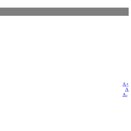
A+
A
A-