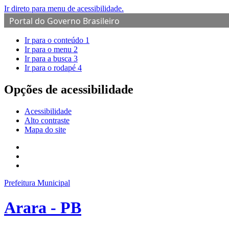
Ir direto para menu de acessibilidade.
Portal do Governo Brasileiro
Ir para o conteúdo
1
Ir para o menu
2
Ir para a busca
3
Ir para o rodapé
4
Opções de acessibilidade
Acessibilidade
Alto contraste
Mapa do site
Prefeitura Municipal
Arara - PB