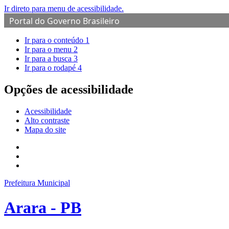
Ir direto para menu de acessibilidade.
Portal do Governo Brasileiro
Ir para o conteúdo
1
Ir para o menu
2
Ir para a busca
3
Ir para o rodapé
4
Opções de acessibilidade
Acessibilidade
Alto contraste
Mapa do site
Prefeitura Municipal
Arara - PB