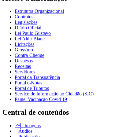
Estrututra Organizacional
Contratos
Legislações
Diário Oficial
Lei Paulo Gustavo
Lei Aldir Blanc
Licitações
Glossário
Contra-Cheque
Despesas
Receitas
Servidores
Portal da Transparência
Portal e-Notas
Portal de Tributos
Serviço de Informação ao Cidadão (SIC)
Painel Vacinação Covid 19
Central de conteúdos
Imagens
Áudios
Publicações