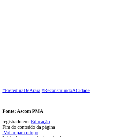
#
PrefeituraDeArara
#
ReconstruindoACidade
Fonte: Ascom PMA
registrado em:
Educação
Fim do conteúdo da página
Voltar para o topo