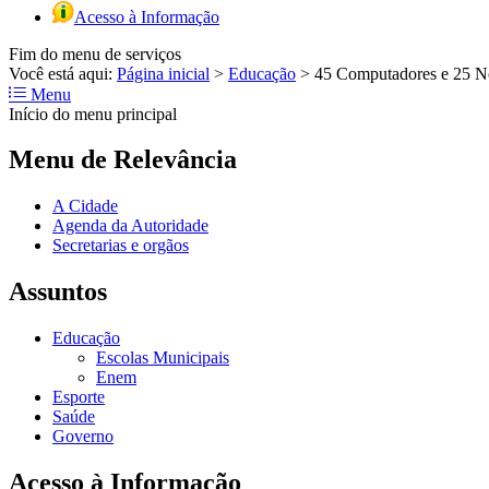
Acesso à Informação
Fim do menu de serviços
Você está aqui:
Página inicial
>
Educação
>
45 Computadores e 25 No
Menu
Início do menu principal
Menu de Relevância
A Cidade
Agenda da Autoridade
Secretarias e orgãos
Assuntos
Educação
Escolas Municipais
Enem
Esporte
Saúde
Governo
Acesso à Informação