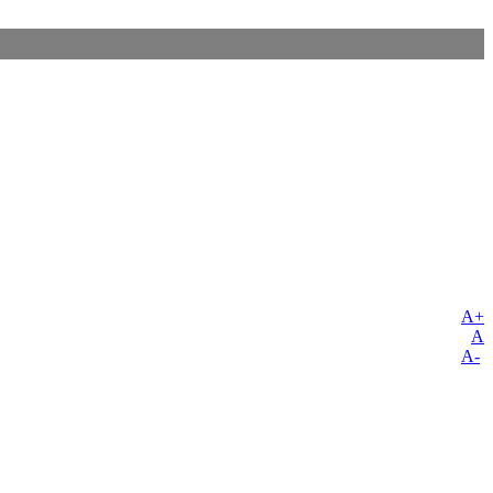
A+
A
A-