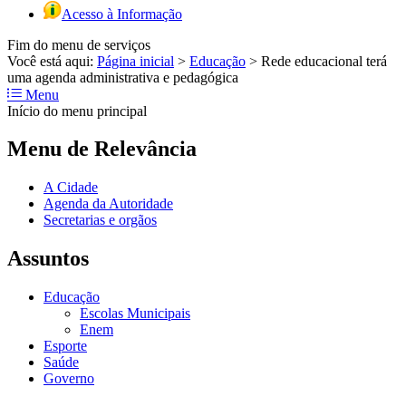
Acesso à Informação
Fim do menu de serviços
Você está aqui:
Página inicial
>
Educação
>
Rede educacional terá
uma agenda administrativa e pedagógica
Menu
Início do menu principal
Menu de Relevância
A Cidade
Agenda da Autoridade
Secretarias e orgãos
Assuntos
Educação
Escolas Municipais
Enem
Esporte
Saúde
Governo