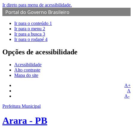
Ir direto para menu de acessibilidade.
Portal do Governo Brasileiro
Ir para o conteúdo
1
Ir para o menu
2
Ir para a busca
3
Ir para o rodapé
4
Opções de acessibilidade
Acessibilidade
Alto contraste
Mapa do site
A+
A
A-
Prefeitura Municipal
Arara - PB