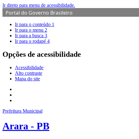
Ir direto para menu de acessibilidade.
Portal do Governo Brasileiro
Ir para o conteúdo
1
Ir para o menu
2
Ir para a busca
3
Ir para o rodapé
4
Opções de acessibilidade
Acessibilidade
Alto contraste
Mapa do site
Prefeitura Municipal
Arara - PB