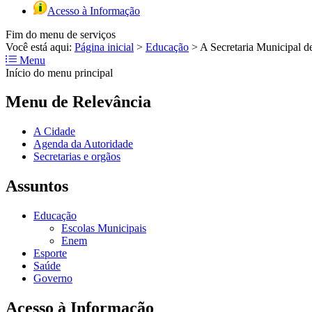
Acesso à Informação
Fim do menu de serviços
Você está aqui:
Página inicial
>
Educação
>
A Secretaria Municipal de
Menu
Início do menu principal
Menu de Relevância
A Cidade
Agenda da Autoridade
Secretarias e orgãos
Assuntos
Educação
Escolas Municipais
Enem
Esporte
Saúde
Governo
Acesso à Informação