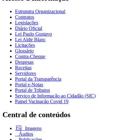
Estrututra Organizacional
Contratos
Legislações
Diário Oficial
Lei Paulo Gustavo
Lei Aldir Blanc
Licitações
Glossário
Contra-Cheque
Despesas
Receitas
Servidores
Portal da Transparência
Portal e-Notas
Portal de Tributos
Serviço de Informação ao Cidadão (SIC)
Painel Vacinação Covid 19
Central de conteúdos
Imagens
Áudios
Publicações