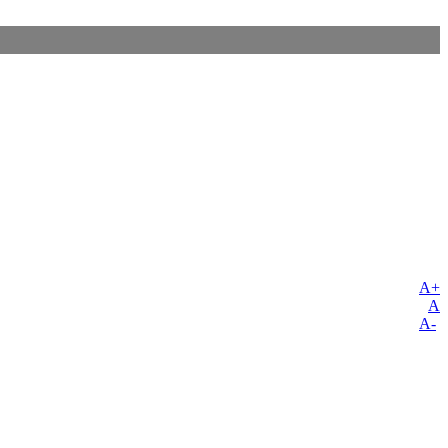
A+
A
A-