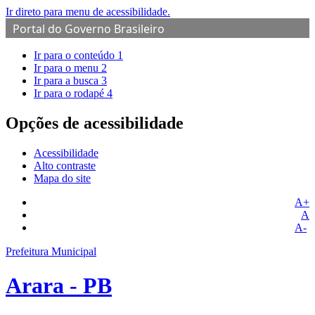
Ir direto para menu de acessibilidade.
Portal do Governo Brasileiro
Ir para o conteúdo
1
Ir para o menu
2
Ir para a busca
3
Ir para o rodapé
4
Opções de acessibilidade
Acessibilidade
Alto contraste
Mapa do site
A+
A
A-
Prefeitura Municipal
Arara - PB