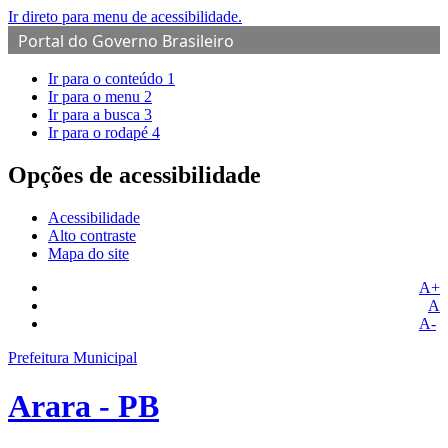
Ir direto para menu de acessibilidade.
Portal do Governo Brasileiro
Ir para o conteúdo
1
Ir para o menu
2
Ir para a busca
3
Ir para o rodapé
4
Opções de acessibilidade
Acessibilidade
Alto contraste
Mapa do site
A+
A
A-
Prefeitura Municipal
Arara - PB