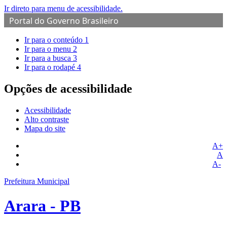
Ir direto para menu de acessibilidade.
Portal do Governo Brasileiro
Ir para o conteúdo
1
Ir para o menu
2
Ir para a busca
3
Ir para o rodapé
4
Opções de acessibilidade
Acessibilidade
Alto contraste
Mapa do site
A+
A
A-
Prefeitura Municipal
Arara - PB