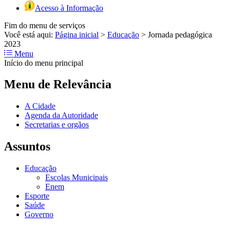
Acesso à Informação
Fim do menu de serviços
Você está aqui:
Página inicial
>
Educação
>
Jornada pedagógica
2023
Menu
Início do menu principal
Menu de Relevância
A Cidade
Agenda da Autoridade
Secretarias e orgãos
Assuntos
Educação
Escolas Municipais
Enem
Esporte
Saúde
Governo