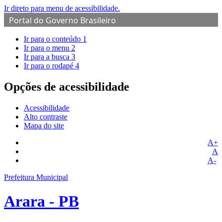
Ir direto para menu de acessibilidade.
Portal do Governo Brasileiro
Ir para o conteúdo
1
Ir para o menu
2
Ir para a busca
3
Ir para o rodapé
4
Opções de acessibilidade
Acessibilidade
Alto contraste
Mapa do site
A+
A
A-
Prefeitura Municipal
Arara - PB