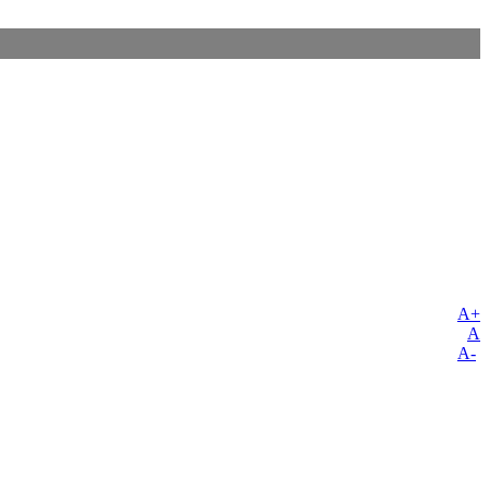
A+
A
A-