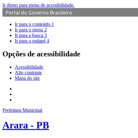
Ir direto para menu de acessibilidade.
Portal do Governo Brasileiro
Ir para o conteúdo
1
Ir para o menu
2
Ir para a busca
3
Ir para o rodapé
4
Opções de acessibilidade
Acessibilidade
Alto contraste
Mapa do site
Prefeitura Municipal
Arara - PB