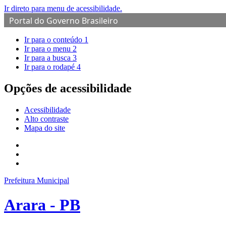
Ir direto para menu de acessibilidade.
Portal do Governo Brasileiro
Ir para o conteúdo
1
Ir para o menu
2
Ir para a busca
3
Ir para o rodapé
4
Opções de acessibilidade
Acessibilidade
Alto contraste
Mapa do site
Prefeitura Municipal
Arara - PB