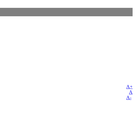
A+
A
A-