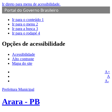
Ir direto para menu de acessibilidade.
Portal do Governo Brasileiro
Ir para o conteúdo
1
Ir para o menu
2
Ir para a busca
3
Ir para o rodapé
4
Opções de acessibilidade
Acessibilidade
Alto contraste
Mapa do site
A+
A
A-
Prefeitura Municipal
Arara - PB