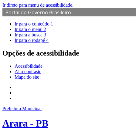
Ir direto para menu de acessibilidade.
Portal do Governo Brasileiro
Ir para o conteúdo
1
Ir para o menu
2
Ir para a busca
3
Ir para o rodapé
4
Opções de acessibilidade
Acessibilidade
Alto contraste
Mapa do site
Prefeitura Municipal
Arara - PB