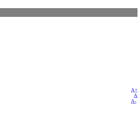
A+
A
A-